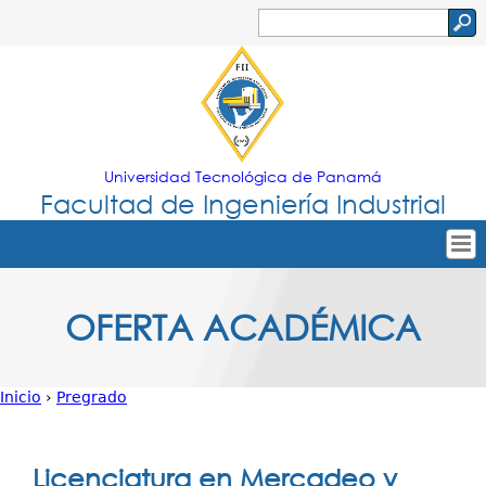
Jump to navigation
Buscar
Formulario
de
búsqueda
Universidad Tecnológica de Panamá
Facultad de Ingeniería Industrial
Tropical
Inicio
OFERTA ACADÉMICA
Menu
Nuestra Facultad
Principal
Oferta Académica
Inicio
›
Pregrado
Secretarías
Usted
Departamentos
está
Licenciatura en Mercadeo y