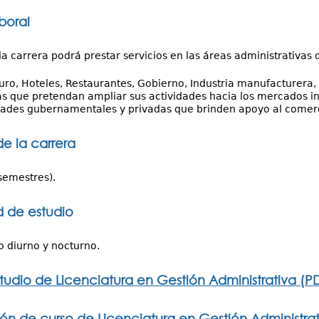
boral
la carrera podrá prestar servicios en las áreas administrativas 
ro, Hoteles, Restaurantes, Gobierno, Industria manufacturera, d
 que pretendan ampliar sus actividades hacia los mercados in
dades gubernamentales y privadas que brinden apoyo al comerc
de la carrera
semestres).
 de estudio
o diurno y nocturno.
tudio de Licenciatura en Gestión Administrativa (PD
ón de curso de Licenciatura en Gestión Administrat