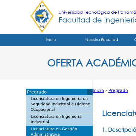
Universidad Tecnológica de Panam
Facultad de Ingeniería
Tropical
Inicio
Nuestra Facultad
Menu
OFERTA ACADÉMI
Principal
Inicio
›
Pregrado
Pregrado
Usted
Licenciatura en Ingeniería en
Seguridad Industrial e Higiene
está
Ocupacional
Licenciat
Licenciatura en Ingeniería
aquí
Industrial
1. Descripci
Licenciatura en Gestión
Administrativa