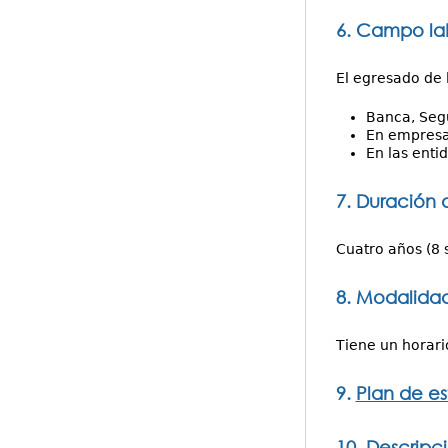
6. Campo la
El egresado de 
Banca, Segu
En empresas
En las enti
7. Duración 
Cuatro años (8 
8. Modalidad
Tiene un horari
9.
Plan de es
10.
Descripci