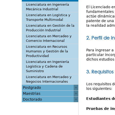
Licenciatura en Ingeniería
El Licenciado e
Mecánica Industrial
fundamentales e
Licenciatura en Logística y
actúe dinámicam
Transporte Multimodal
patente de una 
la realidad admi
Licenciatura en Gestión de la
Producción Industrial
Licenciatura en Mercadeo y
2. Perfil de i
Comercio Internacional
Licenciatura en Recursos
Para ingresar a 
Humanos y Gestión de la
particular inco
Productividad
dichos estudios
Licenciatura en Ingeniería
Logística y Cadena de
3. Requisitos
Suministro
Licenciatura en Mercadeo y
Negocios Internacionales
Los requisitos 
Postgrado
los siguientes:
Maestrias
Estudiantes d
Doctorado
Pruebas de in