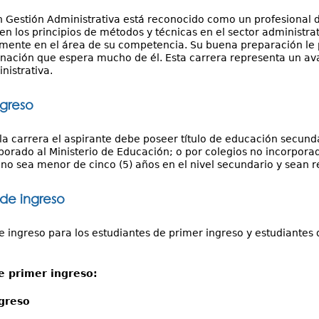
n Gestión Administrativa está reconocido como un profesional d
n los principios de métodos y técnicas en el sector administra
ente en el área de su competencia. Su buena preparación le pe
nación que espera mucho de él. Esta carrera representa un av
nistrativa.
ngreso
la carrera el aspirante debe poseer título de educación secunda
rporado al Ministerio de Educación; o por colegios no incorpora
 no sea menor de cinco (5) años en el nivel secundario y sean r
 de ingreso
de ingreso para los estudiantes de primer ingreso y estudiantes
e primer ingreso:
greso