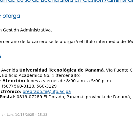
e otorga
n Gestión Administrativa.
ercer año de la carrera se le otorgará el título intermedio de T
s
:
Avenida
Universidad Tecnológica de Panamá
, Vía Puente 
 Edificio Académico No. 1 (tercer alto).
e Atención:
lunes a viernes de 8:00 a.m. a 5:00 p. m.
:
(507) 560-3128, 560-3129
ectrónico
:
pregrado.fii@utp.ac.pa
Postal
: 0819-07289 El Dorado, Panamá, provincia de Panamá,
n en Lun, 10/13/2025 - 15:33