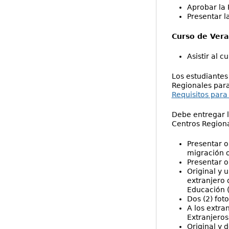
Aprobar la 
Presentar l
Curso de Ver
Asistir al 
Los estudiantes
Regionales para
Requisitos para
Debe entregar l
Centros Regiona
Presentar o
migración o
Presentar o
Original y 
extranjero 
Educación (
Dos (2) fot
A los extra
Extranjeros
Original y 