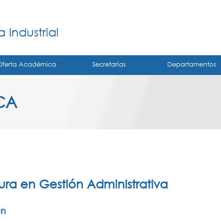
Jump to navigation
á
 Industrial
Oferta Académica
Secretarías
Departamentos
CA
ura en Gestión Administrativa
ón