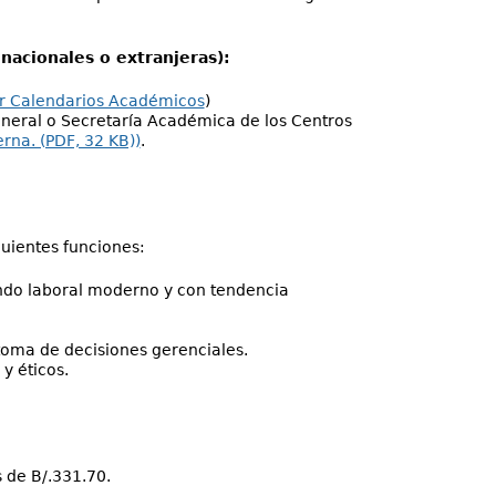
nacionales o extranjeras):
r Calendarios Académicos
)
General o Secretaría Académica de los Centros
rna. (PDF, 32 KB))
.
guientes funciones:
undo laboral moderno y con tendencia
toma de decisiones gerenciales.
y éticos.
 de B/.331.70.