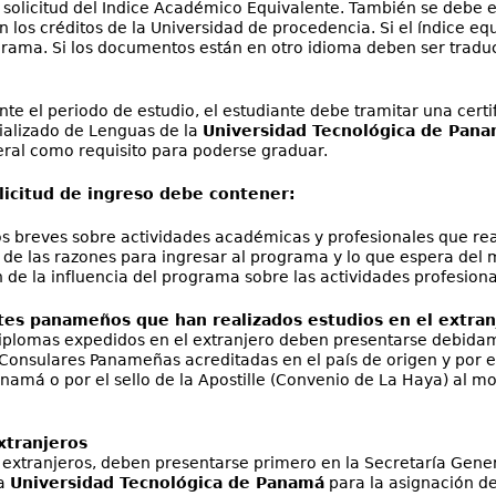
a solicitud del Índice Académico Equivalente. También se debe en
n los créditos de la Universidad de procedencia. Si el índice e
grama. Si los documentos están en otro idioma deben ser traduc
nte el periodo de estudio, el estudiante debe tramitar una cert
ializado de Lenguas de la
Universidad Tecnológica de Pan
ral como requisito para poderse graduar.
olicitud de ingreso debe contener:
 breves sobre actividades académicas y profesionales que re
 de las razones para ingresar al programa y lo que espera del 
 de la influencia del programa sobre las actividades profesiona
tes panameños que han realizados estudios en el extran
diplomas expedidos en el extranjero deben presentarse debida
Consulares Panameñas acreditadas en el país de origen y por el 
namá o por el sello de la Apostille (Convenio de La Haya) al m
xtranjeros
 extranjeros, deben presentarse primero en la Secretaría Gener
la
Universidad Tecnológica de Panamá
para la asignación de