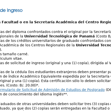
 de ingreso
a Facultad o en la Secretaría Académica del Centro Regi
ias del diploma confrontados contra el original por la Secretar
ionales de la
Universidad Tecnológica de Panamá
(Costo B
ias de los créditos universitarios de graduado confrontados cont
Académica de los Centros Regionales de la
Universidad Tecn
.
os tamaño carné.
riculum vitae.
as de solicitud de ingreso (original y una (1) copia), dirigida a
ias de la cédula (los estudiantes extranjeros deben presentar 
ón de Índice Académico Equivalente expedida por la Secretaría
riginal y una (1) copia). Esta certificación sólo lo deben solicit
s. (Costo: B/. 20.00)*.
rmulario de Solicitud de Admisión de Estudios de Postgrado
(DO
ón de conocimiento del idioma inglés**.
raduados de otras universidades deben solicitar tres (3) copias 
duado, ya que dos (2) copias serán entregadas en la Facultad o 