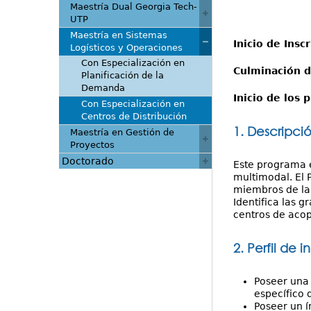
Maestría Dual Georgia Tech-
UTP
Maestría en Sistemas
Inicio de Insc
Logísticos y Operaciones
Con Especialización en
Culminación d
Planificación de la
Demanda
Inicio de los
Con Especialización en
Centros de Distribución
1. Descripci
Maestría en Gestión de
Proyectos
Doctorado
Este programa e
multimodal. El 
miembros de la 
Identifica las 
centros de acop
2. Perfil de i
Poseer una 
específico 
Poseer un í