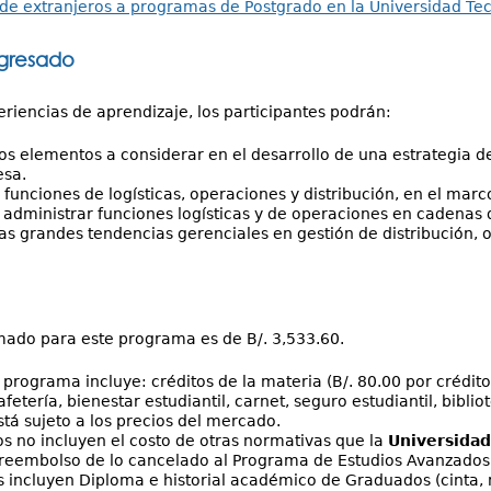
 de extranjeros a programas de Postgrado en la Universidad T
egresado
riencias de aprendizaje, los participantes podrán:
 los elementos a considerar en el desarrollo de una estrategia d
esa.
s funciones de logísticas, operaciones y distribución, en el marc
 administrar funciones logísticas y de operaciones en cadenas 
 las grandes tendencias gerenciales en gestión de distribución, o
mado para este programa es de B/. 3,533.60.
l programa incluye: créditos de la materia (B/. 80.00 por crédito
afetería, bienestar estudiantil, carnet, seguro estudiantil, biblio
stá sujeto a los precios del mercado.
os no incluyen el costo de otras normativas que la
Universida
 reembolso de lo cancelado al Programa de Estudios Avanzados
s incluyen Diploma e historial académico de Graduados (cinta, m