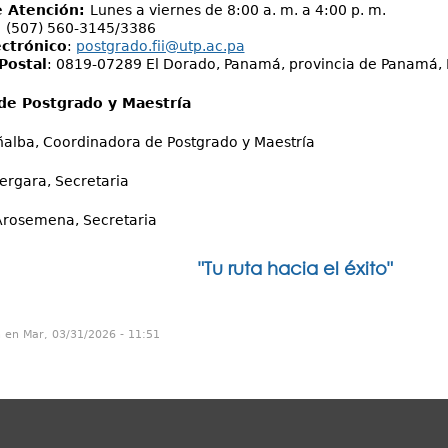
e Atención:
Lunes a viernes de 8:00 a. m. a 4:00 p. m.
:
(507) 560-3145/3386
ectrónico
:
postgrado.fii@utp.ac.pa
Postal
: 0819-07289 El Dorado, Panamá, provincia de Panamá,
de Postgrado y Maestría
alba, Coordinadora de Postgrado y Maestría
ergara, Secretaria
Arosemena, Secretaria
"Tu ruta hacia el éxito"
n en Mar, 03/31/2026 - 11:51