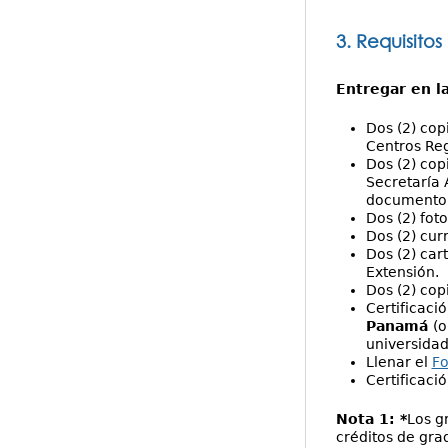
3. Requisitos
Entregar en l
Dos (2) cop
Centros Reg
Dos (2) cop
Secretaría 
documento)
Dos (2) fot
Dos (2) cur
Dos (2) cart
Extensión.
Dos (2) cop
Certificaci
Panamá
(o
universidade
Llenar el
Fo
Certificaci
Nota 1: *
Los g
créditos de gra