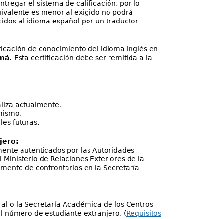
tregar el sistema de calificación, por lo
quivalente es menor al exigido no podrá
idos al idioma español por un traductor
ificación de conocimiento del idioma inglés en
amá.
Esta certificación debe ser remitida a la
aliza actualmente
.
mismo.
les futuras.
jero:
mente autenticados por las Autoridades
Ministerio de Relaciones Exteriores de la
omento de confrontarlos en la Secretaría
al o la Secretaría Académica de los Centros
l número de estudiante extranjero. (
Requisitos