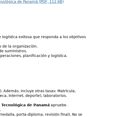
ecnológica de Panamá (PDF, 112 KB)
e logística exitosa que responda a los objetivos
o de la organización.
de suministros.
peraciones, planificación y logística.
). Además, incluye otras tasas: Matrícula,
teca, Internet, deporte), laboratorios.
d Tecnológica de Panamá
apruebe.
.
edalla, porta-diploma, revisión final). No se