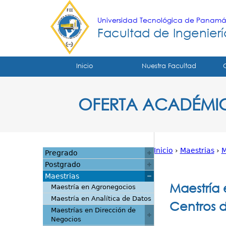
Universidad Tecnológica de Panam
Facultad de Ingeniería
Tropical
Inicio
Nuestra Facultad
Menu
OFERTA ACADÉMI
Principal
Inicio
›
Maestrias
›
M
Pregrado
Usted
Postgrado
Maestrias
está
Maestría 
Maestría en Agronegocios
Maestría en Analítica de Datos
aquí
Centros d
Maestrías en Dirección de
Negocios