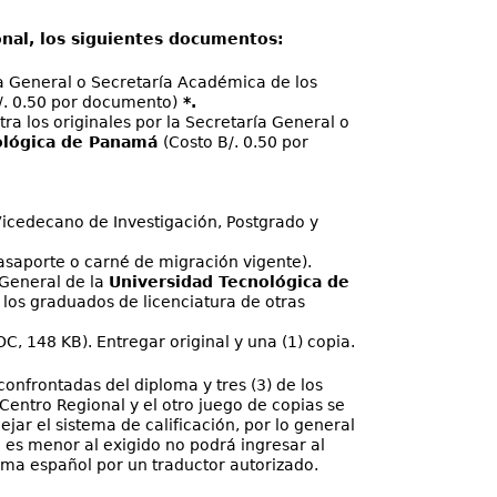
onal, los siguientes documentos:
ía General o Secretaría Académica de los
/. 0.50 por documento)
*.
ra los originales por la Secretaría General o
ológica de Panamá
(Costo B/. 0.50 por
l Vicedecano de Investigación, Postgrado y
pasaporte o carné de migración vigente).
 General de la
Universidad Tecnológica de
ar los graduados de licenciatura de otras
C, 148 KB). Entregar original y una (1) copia.
confrontadas del diploma y tres (3) de los
Centro Regional y el otro juego de copias se
jar el sistema de calificación, por lo general
e es menor al exigido no podrá ingresar al
oma español por un traductor autorizado.