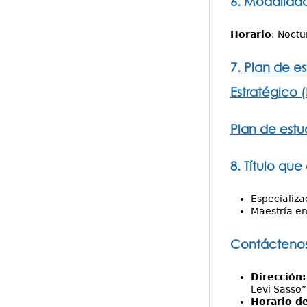
6. Modalidad
Horario
: Noctu
7.
Plan de e
Estratégico (
Plan de estu
8. Título que
Especializa
Maestría en
Contácteno
Dirección
Levi Sasso”
Horario d