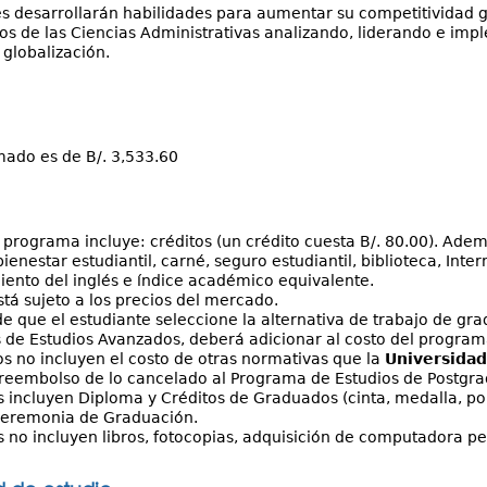
es desarrollarán habilidades para aumentar su competitividad g
os de las Ciencias Administrativas analizando, liderando e i
 globalización.
mado es de B/. 3,533.60
l programa incluye: créditos (un crédito cuesta B/. 80.00). Ademá
bienestar estudiantil, carné, seguro estudiantil, biblioteca, Int
ento del inglés e índice académico equivalente.
stá sujeto a los precios del mercado.
de que el estudiante seleccione la alternativa de trabajo de gra
 de Estudios Avanzados, deberá adicionar al costo del programa
os no incluyen el costo de otras normativas que la
Universida
reembolso de lo cancelado al Programa de Estudios de Postgra
s incluyen Diploma y Créditos de Graduados (cinta, medalla, port
Ceremonia de Graduación.
s no incluyen libros, fotocopias, adquisición de computadora pe