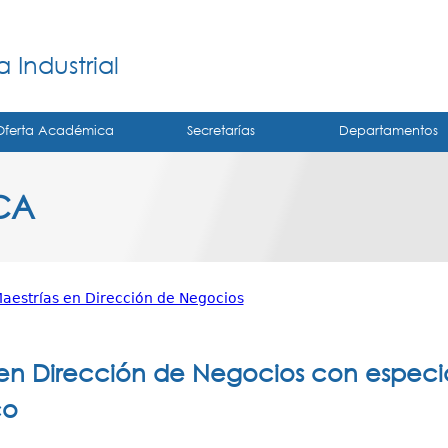
Jump to navigation
á
 Industrial
Oferta Académica
Secretarías
Departamentos
CA
aestrías en Dirección de Negocios
 en Dirección de Negocios con espec
co