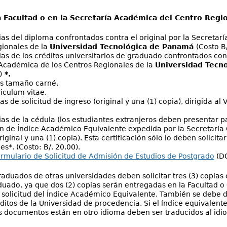
a Facultad o en la Secretaría Académica del Centro Regi
ias del diploma confrontados contra el original por la Secretar
ionales de la
Universidad Tecnológica de Panamá
(Costo B
ias de los créditos universitarios de graduado confrontados cont
Académica de los Centros Regionales de la
Universidad Tecn
)
*.
os tamaño carné.
riculum vitae.
as de solicitud de ingreso (original y una (1) copia), dirigida a
ias de la cédula (los estudiantes extranjeros deben presentar 
ón de Índice Académico Equivalente expedida por la Secretaría
riginal y una (1) copia). Esta certificación sólo lo deben solicit
s*. (Costo: B/. 20.00).
rmulario de Solicitud de Admisión de Estudios de Postgrado
(DO
raduados de otras universidades deben solicitar tres (3) copias 
duado, ya que dos (2) copias serán entregadas en la Facultad o 
a solicitud del Índice Académico Equivalente. También se debe de
éditos de la Universidad de procedencia. Si el índice equivalent
s documentos están en otro idioma deben ser traducidos al idi