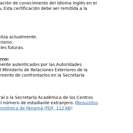
icación de conocimiento del idioma inglés en el
á.
Esta certificación debe ser remitida a la
aliza actualmente
.
mismo.
les futuras.
ero:
mente autenticados por las Autoridades
Ministerio de Relaciones Exteriores de la
omento de confrontarlos en la Secretaría
al o la Secretaría Académica de los Centros
l número de estudiante extranjero. (
Requisitos
ecnológica de Panamá (PDF, 112 KB)