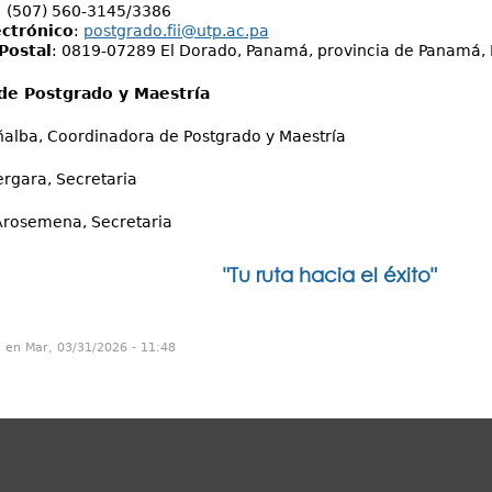
:
(507) 560-3145/3386
ectrónico
:
postgrado.fii@utp.ac.pa
Postal
: 0819-07289 El Dorado, Panamá, provincia de Panamá,
de Postgrado y Maestría
alba, Coordinadora de Postgrado y Maestría
rgara, Secretaria
Arosemena, Secretaria
uta hacia el éxito"
n en Mar, 03/31/2026 - 11:48