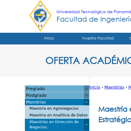
Universidad Tecnológica de Panam
Facultad de Ingeniería
Tropical
Inicio
Nuestra Facultad
Menu
OFERTA ACADÉMI
Principal
Inicio
›
Maestrias
›
M
Pregrado
Usted
Postgrado
Maestrias
está
Maestría
Maestría en Agronegocios
Maestría en Analítica de Datos
aquí
Estratégi
Maestrías en Dirección de
Negocios