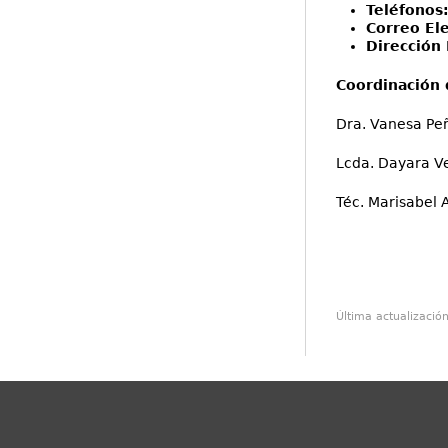
Teléfonos
Correo El
Dirección 
Coordinación 
Dra. Vanesa Peñ
Lcda. Dayara Ve
Téc. Marisabel 
"Tu r
Última actualizació