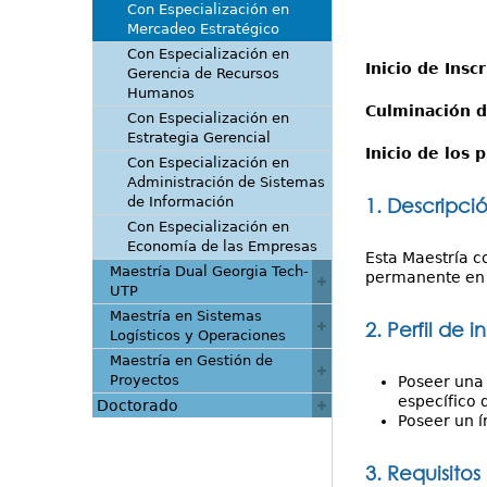
Con Especialización en
Mercadeo Estratégico
Con Especialización en
Inicio de Insc
Gerencia de Recursos
Humanos
Culminación d
Con Especialización en
Estrategia Gerencial
Inicio de los
Con Especialización en
Administración de Sistemas
de Información
1. Descripci
Con Especialización en
Economía de las Empresas
Esta Maestría c
Maestría Dual Georgia Tech-
permanente en e
UTP
Maestría en Sistemas
2. Perfil de i
Logísticos y Operaciones
Maestría en Gestión de
Proyectos
Poseer una 
específico 
Doctorado
Poseer un í
3. Requisitos