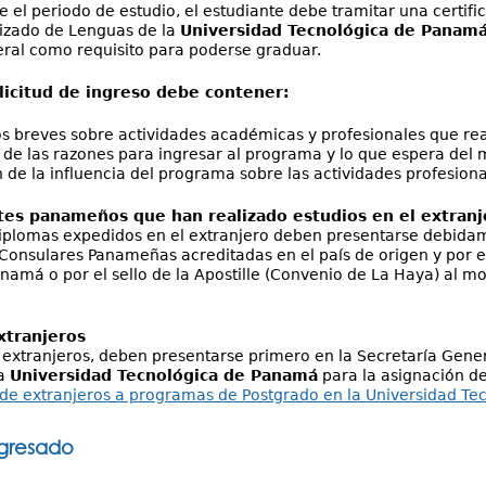
e el periodo de estudio, el estudiante debe tramitar una certif
lizado de Lenguas de la
Universidad Tecnológica de Panam
ral como requisito para poderse graduar.
olicitud de ingreso debe contener:
 breves sobre actividades académicas y profesionales que re
 de las razones para ingresar al programa y lo que espera del 
 de la influencia del programa sobre las actividades profesiona
tes panameños que han realizado estudios en el extranj
diplomas expedidos en el extranjero deben presentarse debida
Consulares Panameñas acreditadas en el país de origen y por el 
namá o por el sello de la Apostille (Convenio de La Haya) al m
xtranjeros
 extranjeros, deben presentarse primero en la Secretaría Gener
la
Universidad Tecnológica de Panamá
para la asignación de
 de extranjeros a programas de Postgrado en la Universidad T
egresado