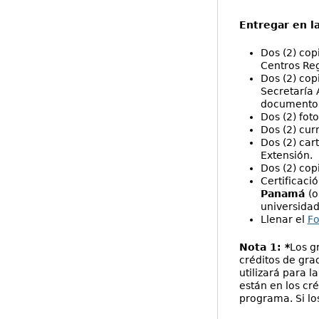
Entregar en l
Dos (2) cop
Centros Reg
Dos (2) cop
Secretaría 
documento
Dos (2) fot
Dos (2) cur
Dos (2) cart
Extensión.
Dos (2) cop
Certificaci
Panamá
(o
universidade
Llenar el
Fo
Nota 1: *
Los g
créditos de gra
utilizará para l
están en los cr
programa. Si lo