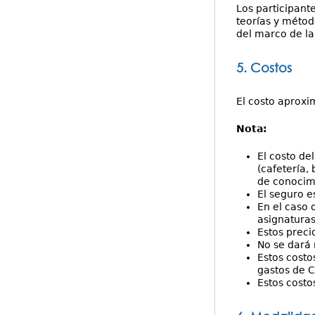
Los participant
teorías y métod
del marco de la
5. Costos
El costo aproxi
Nota:
El costo de
(cafetería, 
de conocimi
El seguro e
En el caso 
asignaturas
Estos preci
No se dará 
Estos costo
gastos de 
Estos costo