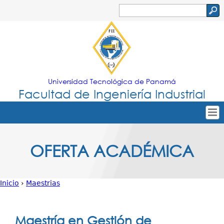
Jump to navigation
Buscar
Formulario
de
búsqueda
Universidad Tecnológica de Panamá
Facultad de Ingeniería Industrial
Tropical
Inicio
OFERTA ACADÉMICA
Menu
Nuestra Facultad
Principal
Oferta Académica
Inicio
›
Maestrias
Secretarías
Usted
Departamentos
está
Maestría en Gestión de