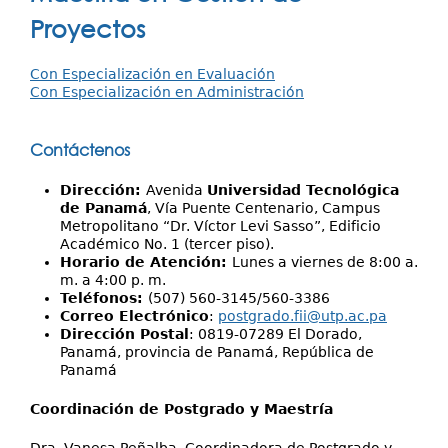
Investigación
aquí
Proyectos
Servicios
Con Especialización en Evaluación
Con Especialización en Administración
Contáctenos
Dirección:
Avenida
Universidad Tecnológica
de Panamá
, Vía Puente Centenario, Campus
Metropolitano “Dr. Víctor Levi Sasso”, Edificio
Académico No. 1 (tercer piso).
Horario de Atención:
Lunes a viernes de 8:00 a.
m. a 4:00 p. m.
Teléfonos:
(507) 560-3145/560-3386
Correo Electrónico
:
postgrado.fii@utp.ac.pa
Dirección Postal
: 0819-07289 El Dorado,
Panamá, provincia de Panamá, República de
Panamá
Coordinación de Postgrado y Maestría
Dra. Vanesa Peñalba, Coordinadora de Postgrado y