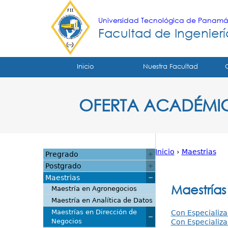
Universidad Tecnológica de Panam
Facultad de Ingeniería
Tropical
Inicio
Nuestra Facultad
Menu
OFERTA ACADÉMI
Principal
Inicio
›
Maestrias
Pregrado
Usted
Postgrado
Maestrias
está
Maestrías
Maestría en Agronegocios
Maestría en Analítica de Datos
aquí
Maestrías en Dirección de
Con Especializa
Negocios
Con Especializ