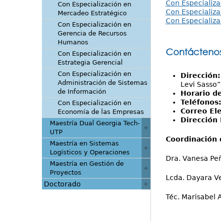
Con Especializa
Con Especialización en
Con Especializ
Mercadeo Estratégico
Con Especializa
Con Especialización en
Gerencia de Recursos
Humanos
Contácteno
Con Especialización en
Estrategia Gerencial
Con Especialización en
Dirección
Administración de Sistemas
Levi Sasso”
de Información
Horario d
Teléfonos
Con Especialización en
Correo El
Economía de las Empresas
Dirección 
Maestría Dual Georgia Tech-
UTP
Coordinación 
Maestría en Sistemas
Logísticos y Operaciones
Dra. Vanesa Peñ
Maestría en Gestión de
Proyectos
Lcda. Dayara Ve
Doctorado
Téc. Marisabel 