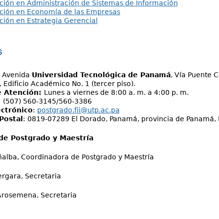
ción en Administración de Sistemas de Información
ación en Economía de las Empresas
ción en Estrategia Gerencial
s
:
Avenida
Universidad Tecnológica de Panamá
, Vía Puente 
, Edificio Académico No. 1 (tercer piso).
e Atención:
Lunes a viernes de 8:00 a. m. a 4:00 p. m.
:
(507) 560-3145/560-3386
ectrónico
:
postgrado.fii@utp.ac.pa
Postal
: 0819-07289 El Dorado, Panamá, provincia de Panamá,
de Postgrado y Maestría
alba, Coordinadora de Postgrado y Maestría
rgara, Secretaria
Arosemena, Secretaria