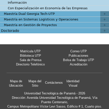
Información
Con Especialización en Economía de las Empresas
Maestría Dual Georgia Tech-UTP
Maestría en Sistemas Logísticos y Operaciones
Maestría en Gestión de Proyectos
Doctorado
Matrícula UTP
Correo UTP
Biblioteca UTP
Publicaciones
Sala de Prensa
Bolsa de Trabajo UTP
Directorio Telefónico
Acreditación
Mapa de
Mapa del
Identidad
Contáctenos
Ubicación
Sitio
Visual
Universidad Tecnológica de Panamá - 2026
Dirección: Avenida Universidad Tecnológica de Panamá, Vía
Puente Centenario,
Campus Metropolitano Víctor Levi Sasso, Edificio # 1, Cuarto piso.