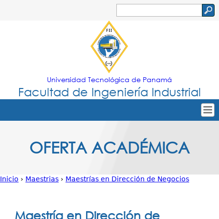
Jump to navigation
Buscar
Formulario
de
búsqueda
Universidad Tecnológica de Panamá
Facultad de Ingeniería Industrial
Tropical
Inicio
OFERTA ACADÉMICA
Menu
Nuestra Facultad
Principal
Oferta Académica
Inicio
›
Maestrias
›
Maestrías en Dirección de Negocios
Secretarías
Usted
Departamentos
está
Maestría en Dirección de