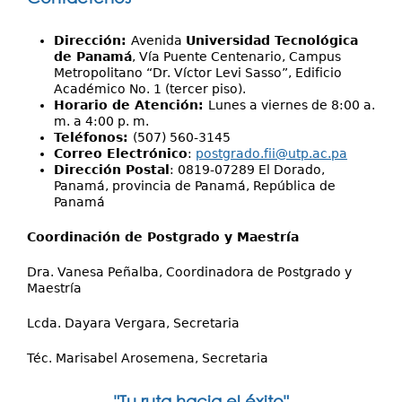
Dirección:
Avenida
Universidad Tecnológica
de Panamá
, Vía Puente Centenario, Campus
Metropolitano “Dr. Víctor Levi Sasso”, Edificio
Académico No. 1 (tercer piso).
Horario de Atención:
Lunes a viernes de 8:00 a.
m. a 4:00 p. m.
Teléfonos:
(507) 560-3145
Correo Electrónico
:
postgrado.fii@utp.ac.pa
Dirección Postal
: 0819-07289 El Dorado,
Panamá, provincia de Panamá, República de
Panamá
Coordinación de Postgrado y Maestría
Dra. Vanesa Peñalba, Coordinadora de Postgrado y
Maestría
Lcda. Dayara Vergara, Secretaria
Téc. Marisabel Arosemena, Secretaria
"Tu ruta hacia el éxito"