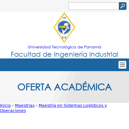
Jump to navigation
Buscar
Formulario
de
búsqueda
Universidad Tecnológica de Panamá
Facultad de Ingeniería Industrial
Tropical
Inicio
OFERTA ACADÉMICA
Menu
Nuestra Facultad
Principal
Oferta Académica
Inicio
›
Maestrias
›
Maestría en Sistemas Logísticos y
Secretarías
Operaciones
Usted
Departamentos
está