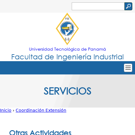
Jump to navigation
Buscar
Formulario
de
búsqueda
Universidad Tecnológica de Panamá
Facultad de Ingeniería Industrial
Tropical
Inicio
SERVICIOS
Menu
Nuestra Facultad
Principal
Oferta Académica
Inicio
›
Coordinación Extensión
Secretarías
Usted
Departamentos
está
Otras Actividades