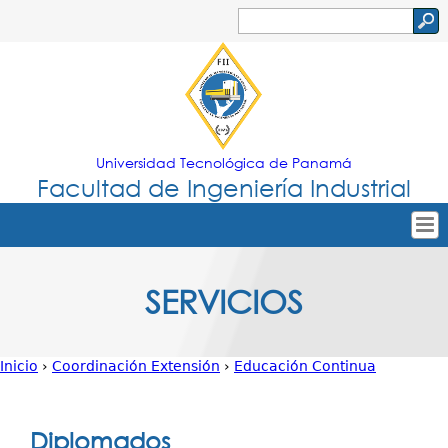
Jump to navigation
Buscar
Formulario
de
búsqueda
Universidad Tecnológica de Panamá
Facultad de Ingeniería Industrial
Tropical
Inicio
SERVICIOS
Menu
Nuestra Facultad
Principal
Oferta Académica
Inicio
›
Coordinación Extensión
›
Educación Continua
Secretarías
Usted
Departamentos
está
Diplomados