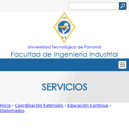
Jump to navigation
Buscar
Formulario
de
búsqueda
Universidad Tecnológica de Panamá
Facultad de Ingeniería Industrial
Tropical
Inicio
SERVICIOS
Menu
Nuestra Facultad
Principal
Oferta Académica
Inicio
›
Coordinación Extensión
›
Educación Continua
›
Secretarías
Diplomados
Usted
Departamentos
está