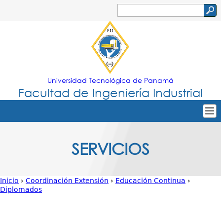
Jump to navigation
Buscar
Formulario
de
búsqueda
Universidad Tecnológica de Panamá
Facultad de Ingeniería Industrial
Tropical
Inicio
SERVICIOS
Menu
Nuestra Facultad
Principal
Oferta Académica
Inicio
›
Coordinación Extensión
›
Educación Continua
›
Secretarías
Diplomados
Usted
Departamentos
está