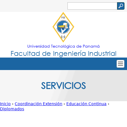
Jump to navigation
Buscar
Formulario
de
búsqueda
Universidad Tecnológica de Panamá
Facultad de Ingeniería Industrial
Tropical
Inicio
SERVICIOS
Menu
Nuestra Facultad
Principal
Oferta Académica
Inicio
›
Coordinación Extensión
›
Educación Continua
›
Secretarías
Diplomados
Usted
Departamentos
está