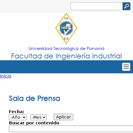
Jump to navigation
Buscar
Formulario
de
búsqueda
Universidad Tecnológica de Panamá
Facultad de Ingeniería Industrial
Inicio
Tropical
Inicio
Usted
Menu
Nuestra Facultad
está
Sala de Prensa
Principal
Oferta Académica
aquí
Fecha:
Secretarías
Departamentos
Buscar por contenido