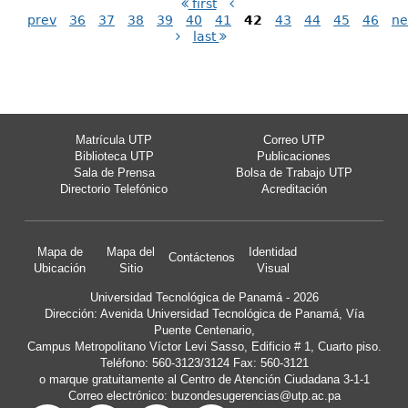
first
prev
36
37
38
39
40
41
42
43
44
45
46
ne
last
Matrícula UTP
Correo UTP
Biblioteca UTP
Publicaciones
Sala de Prensa
Bolsa de Trabajo UTP
Directorio Telefónico
Acreditación
Mapa de
Mapa del
Identidad
Contáctenos
Ubicación
Sitio
Visual
Universidad Tecnológica de Panamá - 2026
Dirección: Avenida Universidad Tecnológica de Panamá, Vía
Puente Centenario,
Campus Metropolitano Víctor Levi Sasso, Edificio # 1, Cuarto piso.
Teléfono: 560-3123/3124 Fax: 560-3121
o marque gratuitamente al Centro de Atención Ciudadana 3-1-1
Correo electrónico:
buzondesugerencias@utp.ac.pa