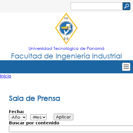
Jump to navigation
Buscar
Formulario
de
búsqueda
Universidad Tecnológica de Panamá
Facultad de Ingeniería Industrial
Inicio
Tropical
Inicio
Usted
Menu
Nuestra Facultad
está
Sala de Prensa
Principal
Oferta Académica
aquí
Fecha:
Secretarías
Departamentos
Buscar por contenido