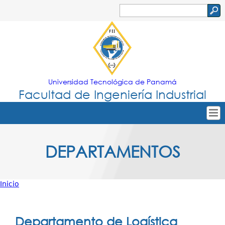
Jump to navigation
Buscar
Formulario
de
búsqueda
Universidad Tecnológica de Panamá
Facultad de Ingeniería Industrial
Tropical
Inicio
DEPARTAMENTOS
Menu
Nuestra Facultad
Principal
Oferta Académica
Inicio
Secretarías
Usted
Departamentos
está
Departamento de Logística