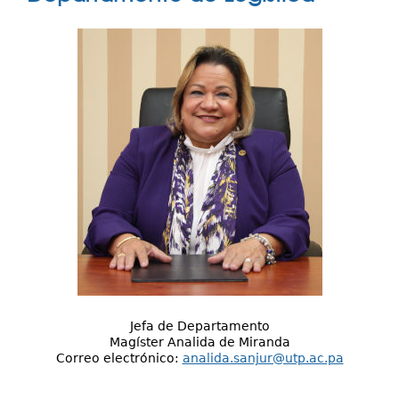
Investigación
aquí
Servicios
Jefa de Departamento
Magíster Analida de Miranda
Correo electrónico:
analida.sanjur@utp.ac.pa