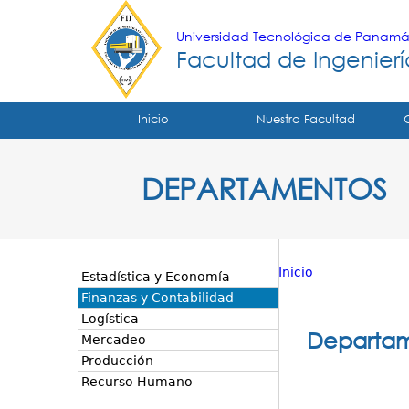
Universidad Tecnológica de Panam
Facultad de Ingeniería
Tropical
Inicio
Nuestra Facultad
Menu
DEPARTAMENTOS
Principal
Inicio
Estadística y Economía
Usted
Finanzas y Contabilidad
Logística
está
Departam
Mercadeo
aquí
Producción
Recurso Humano