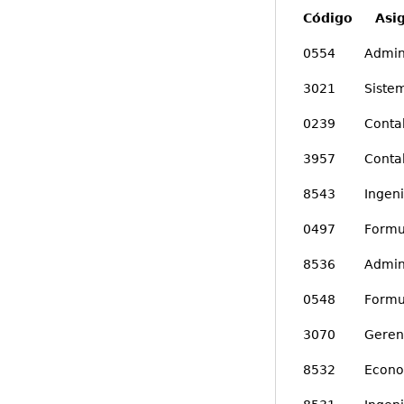
Código Asig
0554 Administ
3021 Sistema
0239 Contabil
3957 Contabil
8543 Ingenie
0497 Formulaci
8536 Administ
0548 Formulac
3070 Gerenci
8532 Economí