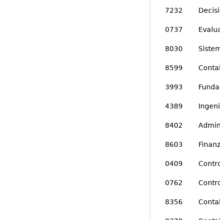
7232 Decision
0737 Evaluaci
8030 Sistema
8599 Contabi
3993 Fundame
4389 Ingenie
8402 Administ
8603 Finanza
0409 Control
0762 Control 
8356 Contabi