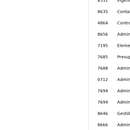
8531 Ingenie
8635 Contabi
4864 Control
8656 Administ
7195 Elemento
7685 Presup
7688 Administ
0712 Administ
7694 Administr
7699 Administ
8646 Gestión 
8666 Administr