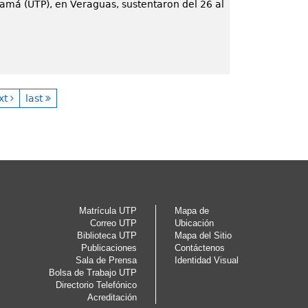
namá (UTP), en Veraguas, sustentaron del 26 al
xt
last
Matrícula UTP
Mapa de
Correo UTP
Ubicación
Biblioteca UTP
Mapa del Sitio
Publicaciones
Contáctenos
Sala de Prensa
Identidad Visual
Bolsa de Trabajo UTP
Directorio Telefónico
Acreditación