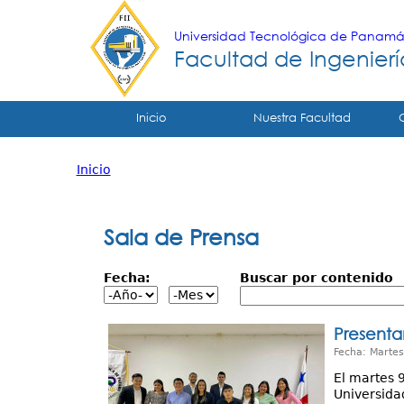
Universidad Tecnológica de Panam
Facultad de Ingeniería
Tropical
Inicio
Nuestra Facultad
Menu
Inicio
Principal
Usted
está
Sala de Prensa
aquí
Fecha:
Buscar por contenido
Presenta
Fecha: Martes
El martes 9
Universida