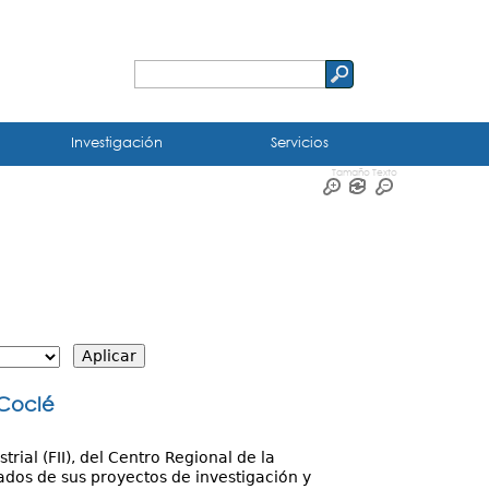
Buscar
Formulario
de
Investigación
Servicios
búsqueda
Tamaño Texto
 Coclé
rial (FII), del Centro Regional de la
ados de sus proyectos de investigación y