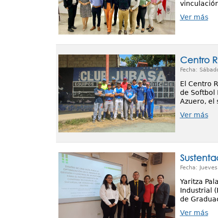
vinculació
Ver más
Centro R
Fecha: Sábad
El Centro 
de Softbol
Azuero, el
Ver más
Sustentac
Fecha: Jueves
Yaritza Pal
Industrial 
de Graduaci
Ver más