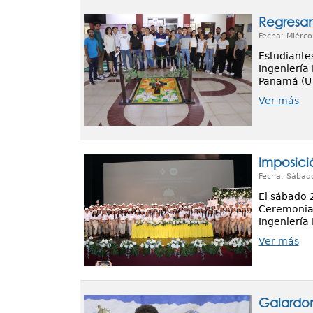
Regresan
Fecha: Miérco
Estudiantes
Ingeniería
Panamá (UT
Ver más
Imposici
Fecha: Sábad
El sábado 
Ceremonia 
Ingeniería 
Ver más
Galardon