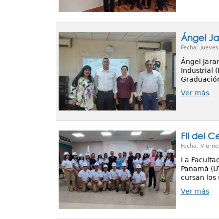
Ángel Jar
Fecha: Jueves
Ángel Jaram
Industrial 
Graduación 
Ver más
FII del 
Fecha: Vierne
La Facultad
Panamá (UT
cursan los
Ver más