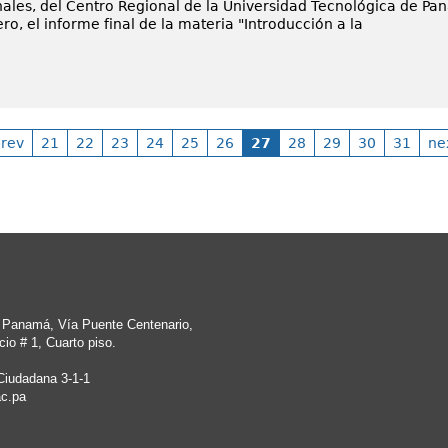
nales, del Centro Regional de la Universidad Tecnológica de Pa
ro, el informe final de la materia "Introducción a la
rev
21
22
23
24
25
26
27
28
29
30
31
ne
e Panamá, Vía Puente Centenario,
io # 1, Cuarto piso.
Ciudadana 3-1-1
c.pa