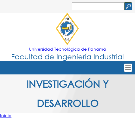
Jump to navigation
Buscar
Formulario
de
búsqueda
Universidad Tecnológica de Panamá
Facultad de Ingeniería Industrial
Tropical
Inicio
INVESTIGACIÓN Y
Menu
Nuestra Facultad
DESARROLLO
Principal
Oferta Académica
Secretarías
Inicio
Usted
Departamentos
está