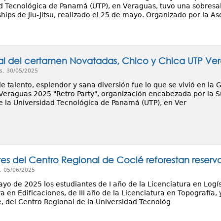
d Tecnológica de Panamá (UTP), en Veraguas, tuvo una sobresalie
ips de Jiu-Jitsu, realizado el 25 de mayo. Organizado por la As
al del certamen Novatadas, Chico y Chica UTP Ve
s, 30/05/2025
 talento, esplendor y sana diversión fue lo que se vivió en la
Veraguas 2025 "Retro Party", organización encabezada por la Su
e la Universidad Tecnológica de Panamá (UTP), en Ver
tes del Centro Regional de Coclé reforestan reserv
, 05/06/2025
yo de 2025 los estudiantes de I año de la Licenciatura en Logís
a en Edificaciones, de III año de la Licenciatura en Topografía, 
, del Centro Regional de la Universidad Tecnológ