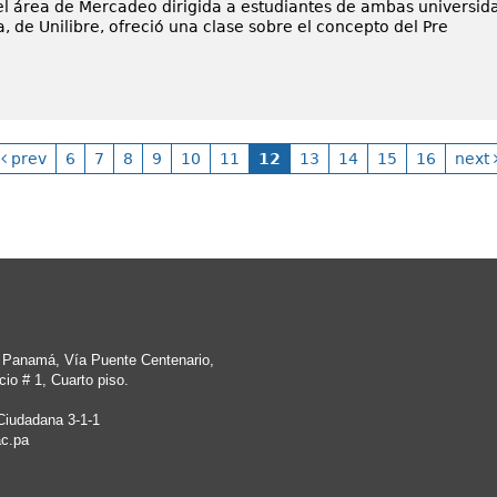
el área de Mercadeo dirigida a estudiantes de ambas universida
, de Unilibre, ofreció una clase sobre el concepto del Pre
prev
6
7
8
9
10
11
12
13
14
15
16
next
e Panamá, Vía Puente Centenario,
io # 1, Cuarto piso.
Ciudadana 3-1-1
c.pa