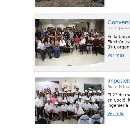
Conversat
Fecha: Jueves
En la Univ
Electrónic
(FII), orga
Ver más
Imposici
Fecha: Miérco
El 23 de m
en Coclé, f
Ingeniería 
Ver más