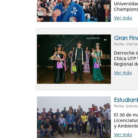
Universida
Championsh
Ver más
Gran Fin
Fecha: Vierne
Derroche de
Chica UTP 
Regional d
Ver más
Estudian
Fecha: Jueves
El 30 de ma
Licenciatur
y Ambiente
Ver más