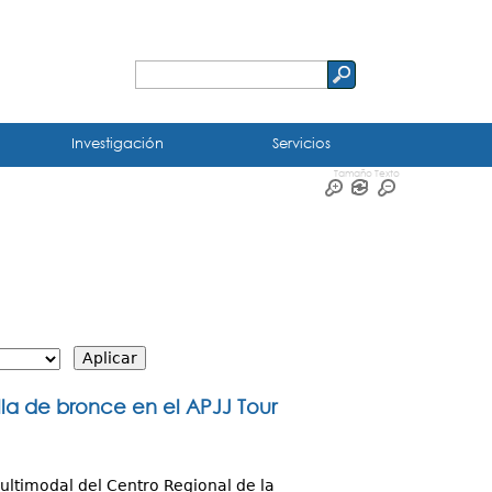
Buscar
Formulario
de
Investigación
Servicios
búsqueda
Tamaño Texto
la de bronce en el APJJ Tour
Multimodal del Centro Regional de la