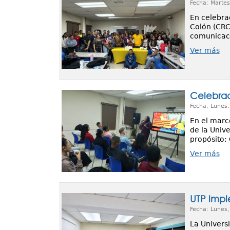
Fecha: Martes
En celebrac
Colón (CRC
comunicació
Ver más
Celebrac
Fecha: Lunes
En el marco
de la Univ
propósito:
Ver más
UTP impl
Fecha: Lunes
La Univers