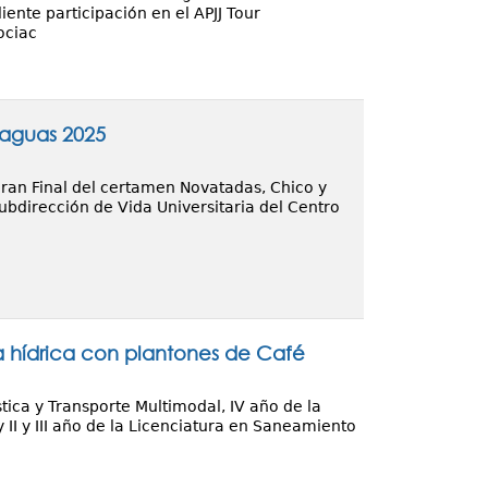
nte participación en el APJJ Tour
ociac
raguas 2025
 Gran Final del certamen Novatadas, Chico y
bdirección de Vida Universitaria del Centro
a hídrica con plantones de Café
tica y Transporte Multimodal, IV año de la
y II y III año de la Licenciatura en Saneamiento