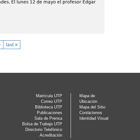
des. El lunes 12 de mayo el profesor Edgar
last
Matrícula UTP
Mapa de
Correo UTP
Ubicación
Biblioteca UTP
Mapa del Sitio
Publicaciones
Contáctenos
Sala de Prensa
Identidad Visual
Bolsa de Trabajo UTP
Directorio Telefónico
Acreditación