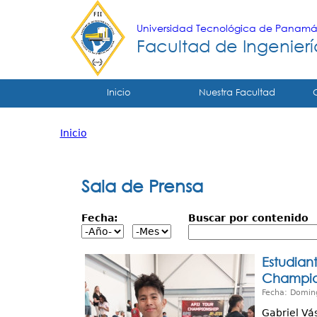
Universidad Tecnológica de Panam
Facultad de Ingeniería
Tropical
Inicio
Nuestra Facultad
Menu
Inicio
Principal
Usted
está
Sala de Prensa
aquí
Fecha:
Buscar por contenido
Estudian
Champion
Fecha: Domin
Gabriel Vá