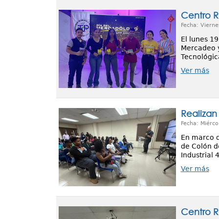
Centro R
Fecha: Vierne
El lunes 1
Mercadeo y 
Tecnológic
Ver más
Realizan
Fecha: Miérco
En marco de
de Colón d
Industrial 
Ver más
Centro R