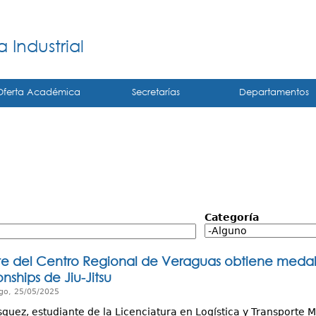
Jump to navigation
á
 Industrial
Oferta Académica
Secretarías
Departamentos
Categoría
te del Centro Regional de Veraguas obtiene medal
ships de Jiu-Jitsu
go, 25/05/2025
squez, estudiante de la Licenciatura en Logística y Transporte 