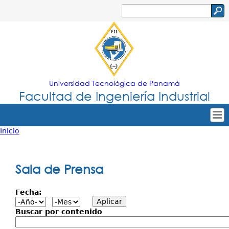
Jump to navigation
Buscar
Formulario
de
búsqueda
Universidad Tecnológica de Panamá
Facultad de Ingeniería Industrial
Inicio
Tropical
Inicio
Usted
Menu
Nuestra Facultad
está
Sala de Prensa
Principal
Oferta Académica
aquí
Fecha:
Secretarías
Departamentos
Buscar por contenido