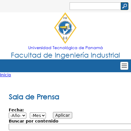
Jump to navigation
Buscar
Formulario
de
búsqueda
Universidad Tecnológica de Panamá
Facultad de Ingeniería Industrial
Inicio
Tropical
Inicio
Usted
Menu
Nuestra Facultad
está
Sala de Prensa
Principal
Oferta Académica
aquí
Fecha:
Secretarías
Departamentos
Buscar por contenido