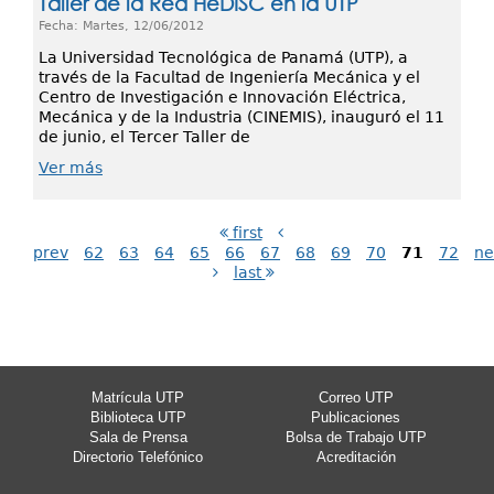
Taller de la Red HeDISC en la UTP
Fecha: Martes, 12/06/2012
La Universidad Tecnológica de Panamá (UTP), a
través de la Facultad de Ingeniería Mecánica y el
Centro de Investigación e Innovación Eléctrica,
Mecánica y de la Industria (CINEMIS), inauguró el 11
de junio, el Tercer Taller de
Ver más
first
prev
62
63
64
65
66
67
68
69
70
71
72
ne
last
Matrícula UTP
Correo UTP
Biblioteca UTP
Publicaciones
Sala de Prensa
Bolsa de Trabajo UTP
Directorio Telefónico
Acreditación