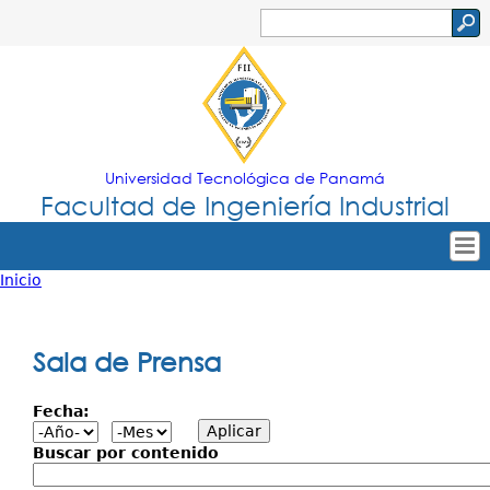
Jump to navigation
Buscar
Formulario
de
búsqueda
Universidad Tecnológica de Panamá
Facultad de Ingeniería Industrial
Inicio
Tropical
Inicio
Usted
Menu
Nuestra Facultad
está
Sala de Prensa
Principal
Oferta Académica
aquí
Fecha:
Secretarías
Departamentos
Buscar por contenido