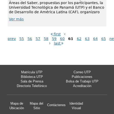
Áreas del Saber, propuestas por los participantes, la
Universidad Tecnológica de Panamá (UTP) y el Banco
de Desarrollo de América Latina (CAF), organizaro
Ver más
first
prev
55
56
57
58
59
60
61
62
63
64
65
ne
last
Matrícula UTP
Correo UTP
Biblioteca UTP
Publicaciones
Sala de Prensa
Bolsa de Trabajo UTP
Directorio Telefónico
Acreditación
Mapa de
Mapa del
Identidad
Contáctenos
Ubicación
Sitio
Visual