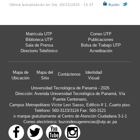
Última actualización en Vie, 05/23/2025 - 13:37
Buzón
Matrícula UTP
Correo UTP
Biblioteca UTP
Publicaciones
Sala de Prensa
Bolsa de Trabajo UTP
Directorio Telefónico
Acreditación
Mapa de
Mapa del
Identidad
Contáctenos
Ubicación
Sitio
Visual
Universidad Tecnológica de Panamá - 2026
Dirección: Avenida Universidad Tecnológica de Panamá, Vía
Puente Centenario,
Campus Metropolitano Víctor Levi Sasso, Edificio # 1, Cuarto piso.
Teléfono: 560-3123/3124 Fax: 560-3121
o marque gratuitamente al Centro de Atención Ciudadana 3-1-1
Correo electrónico:
buzondesugerencias@utp.ac.pa