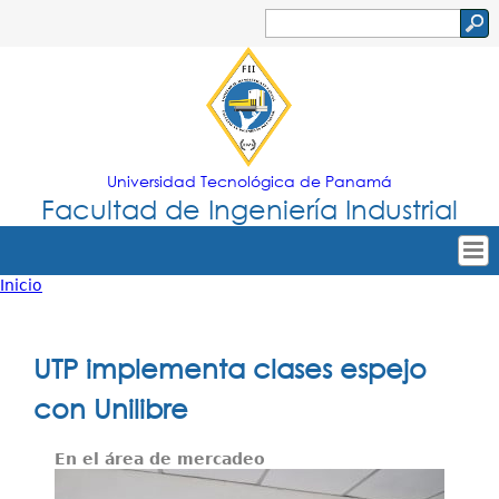
Jump to navigation
Buscar
Formulario
de
búsqueda
Universidad Tecnológica de Panamá
Facultad de Ingeniería Industrial
Inicio
Tropical
Inicio
Usted
Menu
Nuestra Facultad
está
UTP implementa clases espejo
Principal
Oferta Académica
aquí
con Unilibre
Secretarías
En el área de mercadeo
Departamentos