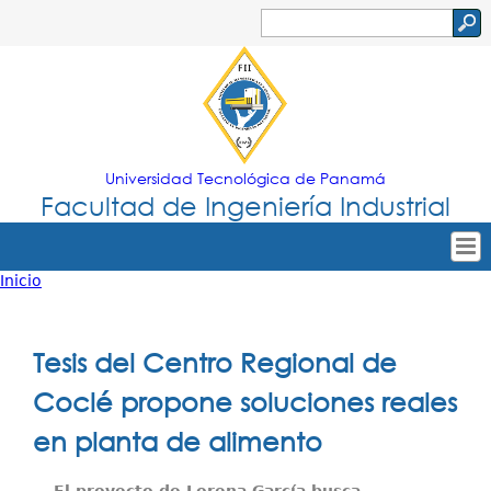
Jump to navigation
Buscar
Formulario
de
búsqueda
Universidad Tecnológica de Panamá
Facultad de Ingeniería Industrial
Inicio
Tropical
Inicio
Usted
Menu
Nuestra Facultad
está
Tesis del Centro Regional de
Principal
Oferta Académica
aquí
Coclé propone soluciones reales
Secretarías
en planta de alimento
Departamentos