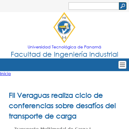
Jump to navigation
Buscar
Formulario
de
búsqueda
Universidad Tecnológica de Panamá
Facultad de Ingeniería Industrial
Inicio
Tropical
Inicio
Usted
Menu
Nuestra Facultad
está
FII Veraguas realiza ciclo de
Principal
Oferta Académica
aquí
conferencias sobre desafíos del
Secretarías
transporte de carga
Departamentos