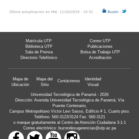
Última actualización en Mié, 11/20/2019 - 10:31
Buzón
Matrícula UTP
Correo UTP
Biblioteca UTP
Publicaciones
Sala de Prensa
Bolsa de Trabajo UTP
Directorio Telefónico
Acreditación
Mapa de
Mapa del
Identidad
Contáctenos
Ubicación
Sitio
Visual
Universidad Tecnológica de Panamá - 2026
Dirección: Avenida Universidad Tecnológica de Panamá, Vía
Puente Centenario,
Campus Metropolitano Víctor Levi Sasso, Edificio # 1, Cuarto piso.
Teléfono: 560-3123/3124 Fax: 560-3121
o marque gratuitamente al Centro de Atención Ciudadana 3-1-1
Correo electrónico:
buzondesugerencias@utp.ac.pa