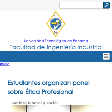
Jump to navigation
Buscar
Formulario
de
búsqueda
Universidad Tecnológica de Panamá
Facultad de Ingeniería Industrial
Inicio
Tropical
Inicio
Usted
Menu
Nuestra Facultad
está
Estudiantes organizan panel
Principal
Oferta Académica
aquí
sobre Ética Profesional
Secretarías
Ámbito laboral y social
Departamentos