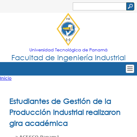
Jump to navigation
Buscar
Formulario
de
búsqueda
Universidad Tecnológica de Panamá
Facultad de Ingeniería Industrial
Inicio
Tropical
Inicio
Usted
Menu
Nuestra Facultad
está
Estudiantes de Gestión de la
Principal
Oferta Académica
aquí
Producción Industrial realizaron
Secretarías
gira académica
Departamentos