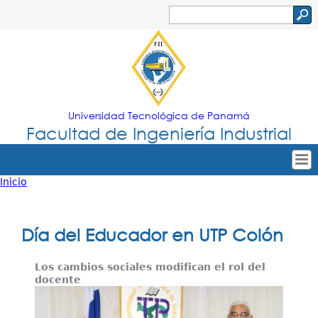
Jump to navigation
Buscar
Formulario
de
búsqueda
Universidad Tecnológica de Panamá
Facultad de Ingeniería Industrial
Inicio
Tropical
Inicio
Usted
Menu
Nuestra Facultad
está
Día del Educador en UTP Colón
Principal
Oferta Académica
aquí
Los cambios sociales modifican el rol del
Secretarías
docente
Departamentos