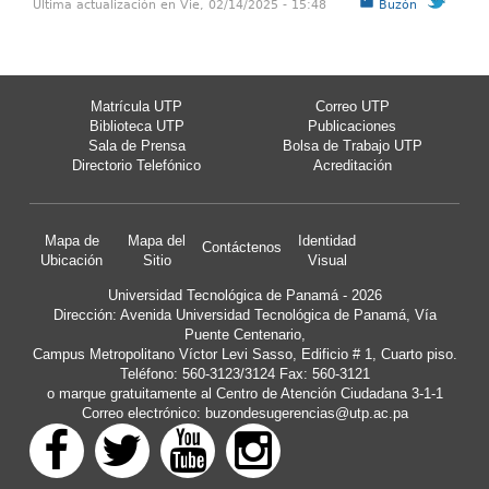
Última actualización en Vie, 02/14/2025 - 15:48
Buzón
Matrícula UTP
Correo UTP
Biblioteca UTP
Publicaciones
Sala de Prensa
Bolsa de Trabajo UTP
Directorio Telefónico
Acreditación
Mapa de
Mapa del
Identidad
Contáctenos
Ubicación
Sitio
Visual
Universidad Tecnológica de Panamá - 2026
Dirección: Avenida Universidad Tecnológica de Panamá, Vía
Puente Centenario,
Campus Metropolitano Víctor Levi Sasso, Edificio # 1, Cuarto piso.
Teléfono: 560-3123/3124 Fax: 560-3121
o marque gratuitamente al Centro de Atención Ciudadana 3-1-1
Correo electrónico:
buzondesugerencias@utp.ac.pa