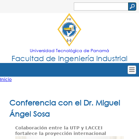
Jump to navigation
Buscar
Formulario
de
búsqueda
Universidad Tecnológica de Panamá
Facultad de Ingeniería Industrial
Inicio
Tropical
Inicio
Usted
Menu
Nuestra Facultad
está
Conferencia con el Dr. Miguel
Principal
Oferta Académica
aquí
Ángel Sosa
Secretarías
Colaboración entre la UTP y LACCEI
Departamentos
fortalece la proyección internacional