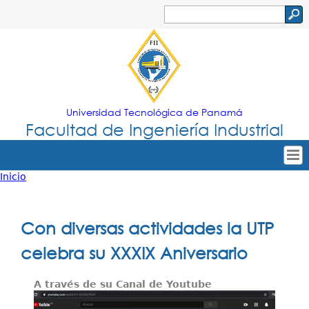
Jump to navigation
Buscar
Formulario
de
búsqueda
Universidad Tecnológica de Panamá
Facultad de Ingeniería Industrial
Inicio
Tropical
Inicio
Usted
Menu
Nuestra Facultad
está
Con diversas actividades la UTP
Principal
Oferta Académica
aquí
celebra su XXXIX Aniversario
Secretarías
A través de su Canal de Youtube
Departamentos