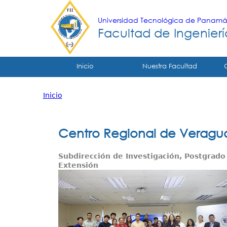
Universidad Tecnológica de Panam
Facultad de Ingeniería
Tropical
Inicio
Nuestra Facultad
Menu
Inicio
Principal
Usted
está
Centro Regional de Veraguas
aquí
Subdirección de Investigación, Postgrado
Extensión