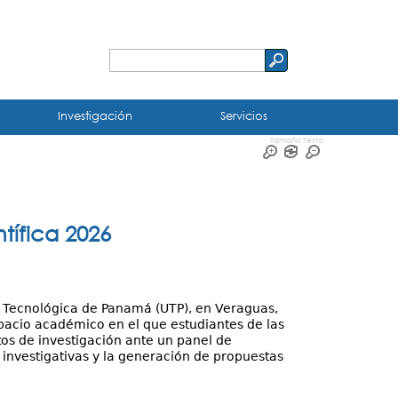
Buscar
Formulario
de
Investigación
Servicios
búsqueda
Tamaño Texto
tífica 2026
ad Tecnológica de Panamá (UTP), en Veraguas,
espacio académico en el que estudiantes de las
tos de investigación ante un panel de
investigativas y la generación de propuestas