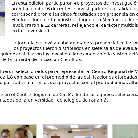
En esta edición participaron 46 proyectos de investigación
orientación de 16 docentes e investigadores en calidad d
correspondieron a las cinco facultades con presencia en el
Eléctrica, Ingeniería Industrial, Ingeniería Mecánica e In
involucraron a 12 carreras, reflejando el carácter multidis
en la Universidad.
La jornada se llevó a cabo de manera presencial en las i
Los proyectos fueron distribuidos en siete salas de evalua
 quienes calificaron las investigaciones mediante la sustentación
l de la Jornada de Iniciación Científica.
fueron seleccionados para representar al Centro Regional de V
e realizó con base en el promedio de las calificaciones otorgadas
 por cada sala— y los dos proyectos con el promedio más alto 
to en el Centro Regional de Coclé, donde los equipos seleccion
cultades de la Universidad Tecnológica de Panamá.