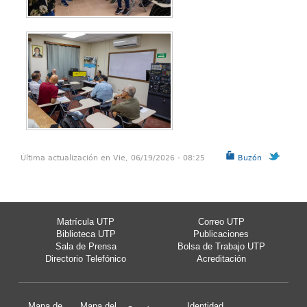
Última actualización en Vie, 06/19/2026 - 08:25
Buzón
Matrícula UTP
Correo UTP
Biblioteca UTP
Publicaciones
Sala de Prensa
Bolsa de Trabajo UTP
Directorio Telefónico
Acreditación
Mapa de
Mapa del
Identidad