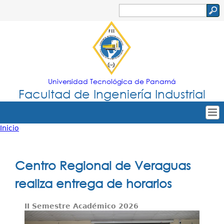
Jump to navigation
Buscar
Formulario
de
búsqueda
Universidad Tecnológica de Panamá
Facultad de Ingeniería Industrial
Inicio
Tropical
Inicio
Usted
Menu
Nuestra Facultad
está
Centro Regional de Veraguas
Principal
Oferta Académica
aquí
realiza entrega de horarios
Secretarías
II Semestre Académico 2026
Departamentos